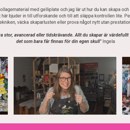
 collagematerial med gelliplate och jag lär ut hur du kan skapa oc
här bjuder in till utforskande och till att släppa kontrollen lite. P
ekniken, väcka skaparlusten eller prova något nytt utan prestatio
ra stor, avancerad eller tidskrävande. Allt du skapar är värdefullt
det som bara får finnas för din egen skull"
Ingela